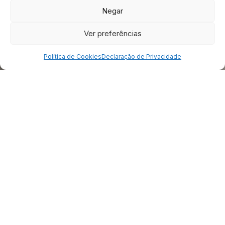
Negar
1300-501 Lisboa
T. +351 910 425 335
Ver preferências
Política de Cookies
Declaração de Privacidade
N
e
s
t
a
S
e
l
v
a
o
R
e
i
é
q
u
e
m
s
e
s
e
n
t
a
à
n
o
s
s
a
m
e
s
a