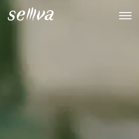
Mouzinho da Silveira
Rua Mouzinho da Silveira, 32
1250-096 Lisboa
T. +351 215 998 814
RESERVAS
LX Factory
R. Rodrigues de Faria 103 01.A,
1300-501 Lisboa
T. +351 211 609 076
RESERVAS