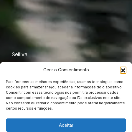
Selllva
Gerir o Consentimento
Mouzinho da Silveira
Rua Mouzinho da Silveira, 32
Para fornecer as melhores experiências, usamos tecnologias como
1250-096 Lisboa
cookies para armazenar e/ou aceder a informações do dispositivo.
Consentir com essas tecnologias nos permitirá processar dados,
T. +351 215 998 814
como comportamento de navegação ou IDs exclusivos neste site.
Não consentir ou retirar o consentimento pode afetar negativamante
certos recursos e funções.
LX Factory
Aceitar
R. Rodrigues de Faria 103 01.A,